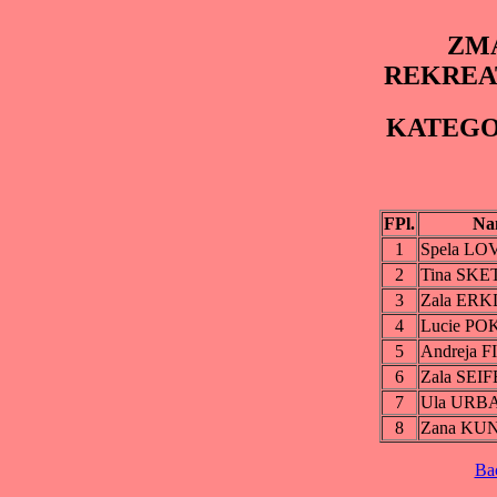
ZMA
REKREA
KATEGO
FPl.
Na
1
Spela L
2
Tina SKE
3
Zala ER
4
Lucie P
5
Andreja 
6
Zala SEI
7
Ula URB
8
Zana KU
Ba