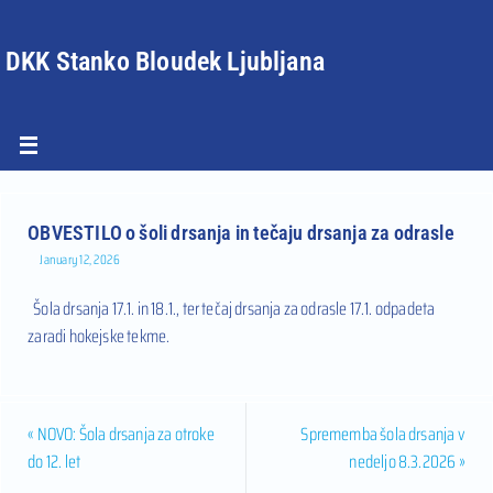
DKK Stanko Bloudek Ljubljana
OBVESTILO o šoli drsanja in tečaju drsanja za odrasle
January 12, 2026
Šola drsanja 17.1. in 18.1., ter tečaj drsanja za odrasle 17.1. odpadeta
zaradi hokejske tekme.
«
NOVO: Šola drsanja za otroke
Sprememba šola drsanja v
do 12. let
nedeljo 8.3.2026
»