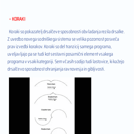
– KORAKI
Koraki so pokazatelj drsalčeve sposobnosti obvladanja rezila drsalke.
Z uvedbo novega sodniškega sistema se velika pozornost posveča
prav izvedbi korakov. Koraki so del tranzicij samega programa,
uveljavljajo pa se tudi kot sestavni posamični element vsakega
programa v vsaki kategoriji. Sem včasih sodijo tudi lastovice, ki kažejo
drsalčevo sposobnost ohranjanja ravnovesja in gibljivosti.