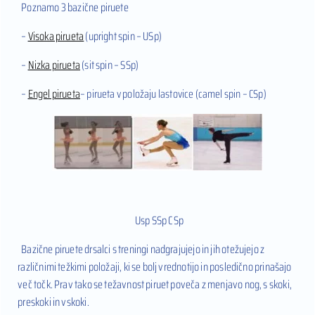
Poznamo 3 bazične piruete
–
Visoka pirueta
(upright spin – USp)
–
Nizka pirueta
(sit spin – SSp)
–
Engel pirueta
– pirueta v položaju lastovice (camel spin – CSp)
Usp SSp CSp
Bazične piruete drsalci s treningi nadgrajujejo in jih otežujejo z
različnimi težkimi položaji, ki se bolj vrednotijo in posledično prinašajo
več točk. Prav tako se težavnost piruet poveča z menjavo nog, s skoki,
preskoki in vskoki.