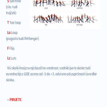
S
Salchow
(slo. tudi
trojček)
T
Toe loop
Lo
Loop
(pogosto tudi Rittberger)
F
Flip
Lz
Lutz
Vsi skoki imajo svojo bazično vrednost, sodniki pa te skoke tudi
ovrednotijo z GOE oceno od -3 do +3, odvisno od uspešnosti izvedbe
skoka.
– PIRUETE